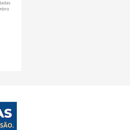
ntadas
embro