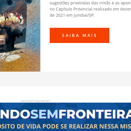
sugestões provindas das irmãs e as apo
no Capítulo Provincial realizado em dez
de 2021 em Jundiaí/SP.
SAIBA MAIS
ADVERTISEMENT