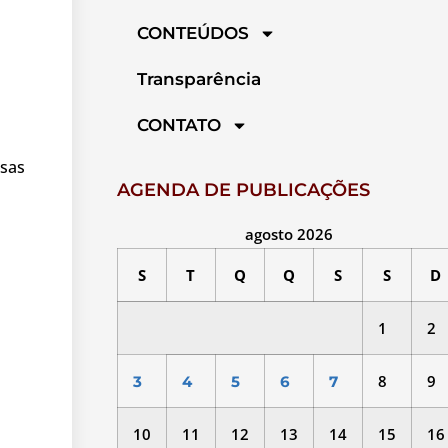
CONTEÚDOS
Transparência
CONTATO
ssas
AGENDA DE PUBLICAÇÕES
agosto 2026
S
T
Q
Q
S
S
D
1
2
8
9
3
4
5
6
7
10
11
12
13
14
15
16