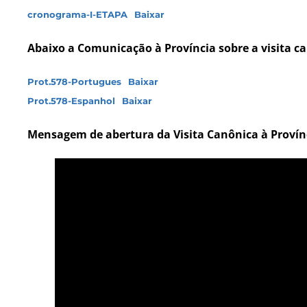
cronograma-I-ETAPA
Baixar
Abaixo a Comunicação à Província sobre a visita c
Prot.578-Portugues
Baixar
Prot.578-Espanhol
Baixar
Mensagem de abertura da Visita Canônica à Provín