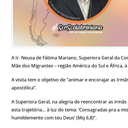
A Ir. Neusa de Fátima Mariano, Superiora Geral da Con
Mãe dos Migrantes – região América do Sul e África, à
A visita tem o objetivo de “animar e encorajar as Irmã
apostólica”.
A Superiora Geral, na alegria de reencontrar as irmã
esta trajetória… à luz do tema: ‘Consagradas pra a m
humildemente com teu Deus’ (Mq 6,8)”.