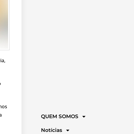
ia,
o
emos
a
QUEM SOMOS
Notícias