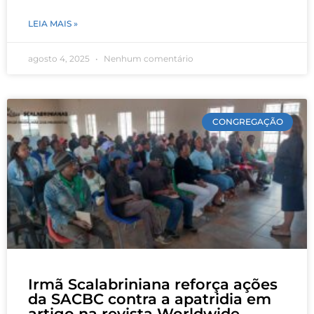
LEIA MAIS »
agosto 4, 2025
Nenhum comentário
CONGREGAÇÃO
Irmã Scalabriniana reforça ações
da SACBC contra a apatridia em
artigo na revista Worldwide