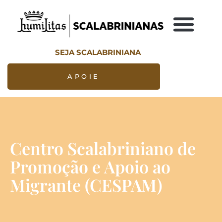
SEJA SCALABRINIANA
APOIE
Centro Scalabriniano de
Promoção e Apoio ao
Migrante (CESPAM)