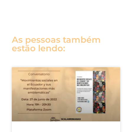
As pessoas também
estão lendo: