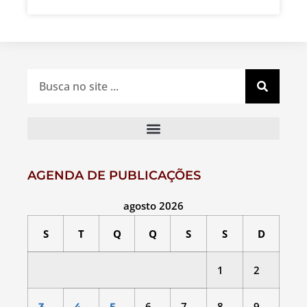
AGENDA DE PUBLICAÇÕES
agosto 2026
S
T
Q
Q
S
S
D
1
2
6
7
8
9
3
4
5