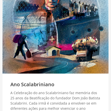
Ano Scalabriniano
A Celebração do ano Scalabriniano faz memória dos
25 anos da Beatificação do fundador Dom João Batista
Scalabrini. Cada irmã é convidada a envolver-se em
diferentes ações para melhor vivenciar o ano