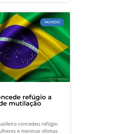
MUNDO
oncede refúgio a
 de mutilação
asileiro concedeu refúgio
lheres e meninas vítimas