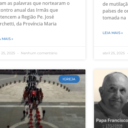
am as palavras que nortearam o
de mutilaçã
ontro anual das Irmãs que
países de o
tencem a Região Pe. José
tomada na
chetti, da Província Maria
LEIA MAIS »
A MAIS »
l 25, 2025
Nenhum comentário
abril 25, 2025
IGREJA