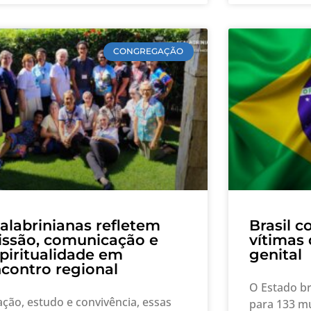
CONGREGAÇÃO
alabrinianas refletem
Brasil c
ssão, comunicação e
vítimas
piritualidade em
genital
contro regional
O Estado br
ção, estudo e convivência, essas
para 133 mu