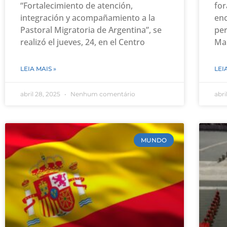
“Fortalecimiento de atención,
for
integración y acompañamiento a la
enc
Pastoral Migratoria de Argentina”, se
per
realizó el jueves, 24, en el Centro
Mar
LEIA MAIS »
LEI
abril 28, 2025
Nenhum comentário
abri
MUNDO