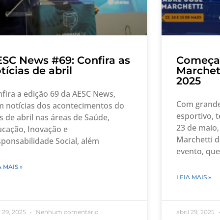
SC News #69: Confira as
Começa 
tícias de abril
Marchet
2025
fira a edição 69 da AESC News,
Com grande
 notícias dos acontecimentos do
esportivo, t
 de abril nas áreas de Saúde,
23 de maio,
cação, Inovação e
Marchetti d
ponsabilidade Social, além
evento, que
A MAIS »
LEIA MAIS »
l 29, 2025
Nenhum comentário
abril 29, 2025