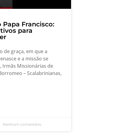
 Papa Francisco:
tivos para
er
o de graça, em que a
enasce e a missão se
, Irmãs Missionárias de
Borromeo – Scalabrinianas,
Nenhum comentário