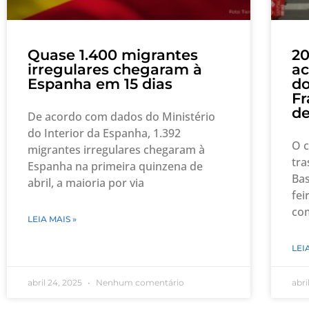
Quase 1.400 migrantes
20
irregulares chegaram à
a
Espanha em 15 dias
do
Fr
de
De acordo com dados do Ministério
do Interior da Espanha, 1.392
O c
migrantes irregulares chegaram à
tra
Espanha na primeira quinzena de
Bas
abril, a maioria por via
fei
co
LEIA MAIS »
LEI
abril 24, 2025
Nenhum comentário
abri