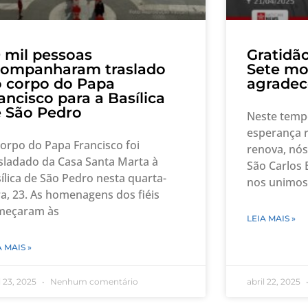
 mil pessoas
Gratidão
companharam traslado
Sete mo
 corpo do Papa
agradec
ancisco para a Basílica
 São Pedro
Neste temp
esperança r
orpo do Papa Francisco foi
renova, nós
sladado da Casa Santa Marta à
São Carlos 
ílica de São Pedro nesta quarta-
nos unimos
ra, 23. As homenagens dos fiéis
meçaram às
LEIA MAIS »
A MAIS »
l 23, 2025
Nenhum comentário
abril 22, 2025