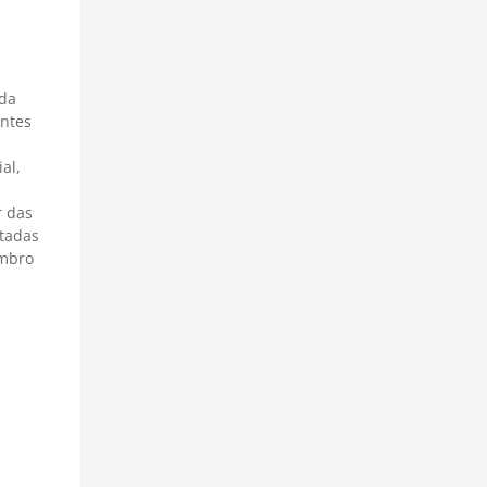
ada
entes
al,
r das
ntadas
embro