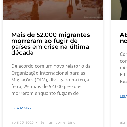
Mais de 52.000 migrantes
AE
morreram ao fugir de
no
países em crise na última
década
Con
com
De acordo com um novo relatório da
mês
Organização Internacional para as
Edu
Migrações (OIM), divulgado na terça-
Res
feira, 29, mais de 52.000 pessoas
morreram enquanto fugiam de
LEI
LEIA MAIS »
abril 30, 2025
Nenhum comentário
abri