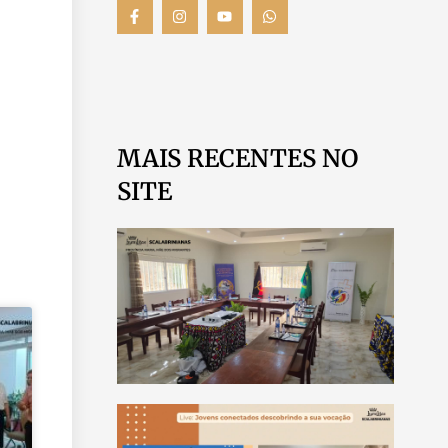
MAIS RECENTES NO
SITE
SCA
REA
ENC
REG
ÁFR
LUA
LEIA 
MÊS
VOC