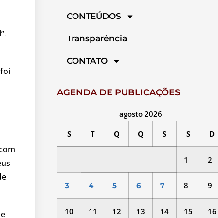
CONTEÚDOS
”.
Transparência
CONTATO
foi
AGENDA DE PUBLICAÇÕES
m
agosto 2026
S
T
Q
Q
S
S
D
r com
1
2
eus
de
8
9
3
4
5
6
7
10
11
12
13
14
15
16
de