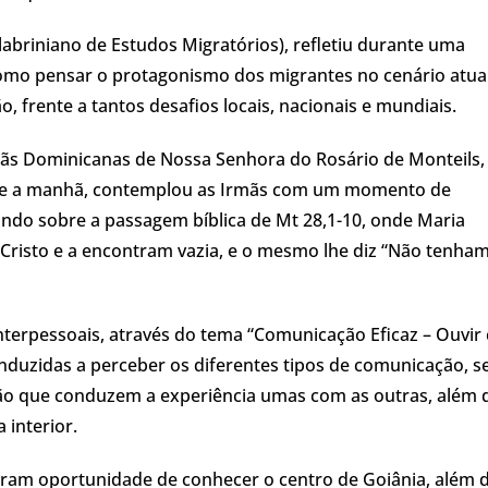
abriniano de Estudos Migratórios), refletiu durante uma
omo pensar o protagonismo dos migrantes no cenário atual
, frente a tantos desafios locais, nacionais e mundiais.
ãs Dominicanas de Nossa Senhora do Rosário de Monteils, 
te a manhã, contemplou as Irmãs com um momento de
tindo sobre a passagem bíblica de Mt 28,1-10, onde Maria
Cristo e a encontram vazia, e o mesmo lhe diz “Não tenha
 interpessoais, através do tema “Comunicação Eficaz – Ouvi
onduzidas a perceber os diferentes tipos de comunicação, s
ão que conduzem a experiência umas com as outras, além 
 interior.
eram oportunidade de conhecer o centro de Goiânia, além 