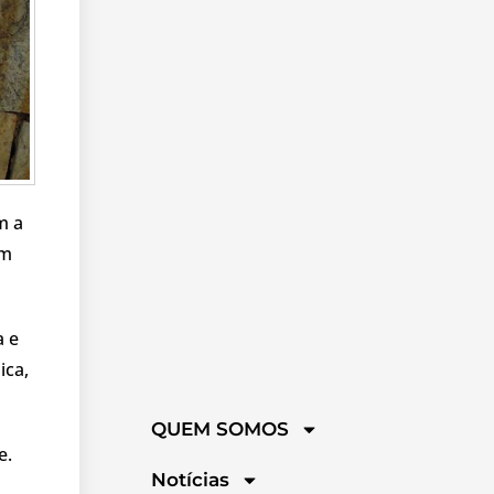
m a
am
a e
ica,
QUEM SOMOS
e.
Notícias