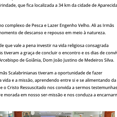
Trindade, que fica localizada a 34 km da cidade de Aparecid
o complexo de Pesca e Lazer Engenho Velho. Ali as Irmãs
 momento de descanso e repouso em meio à natureza.
e que vale a pena investir na vida religiosa consagrada
 tiveram a graça de concluir o encontro e os dias de conví
Arcebispo de Goiânia, Dom João Justino de Medeiros Silva.
mãs Scalabrinianas tiveram a oportunidade de fazer
 vida e a missão, aprendendo entre si e se alimentando da
ue o Cristo Ressuscitado nos convida a sermos testemunha
tre morada em nosso ser-missão e nos conduza a encarna