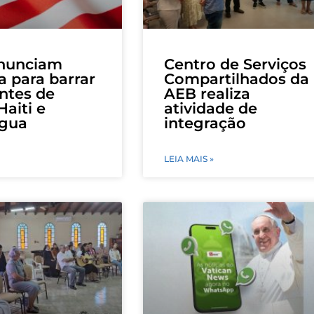
nunciam
Centro de Serviços
 para barrar
Compartilhados da
ntes de
AEB realiza
Haiti e
atividade de
água
integração
LEIA MAIS »