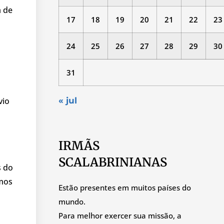
a de
17
18
19
20
21
22
23
24
25
26
27
28
29
30
31
vio
« jul
IRMÃS
SCALABRINIANAS
s do
rmos
Estão presentes em muitos países do
mundo.
Para melhor exercer sua missão, a