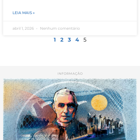
LEIA MAIS »
abril 1, 2026
Nenhum comentário
1
2
3
4
5
INFORMAÇÃO