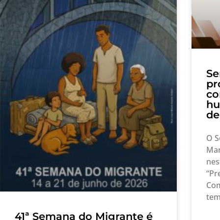
Se
pr
co
hu
de
O S
Mar
nes
“Pr
Com
te
41ª Semana do Migrante é