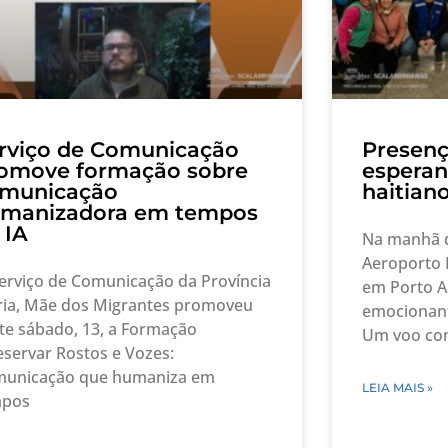
rviço de Comunicação
Presenç
omove formação sobre
esperan
municação
haitian
manizadora em tempos
 IA
Na manhã de
Aeroporto I
erviço de Comunicação da Província
em Porto Al
ia, Mãe dos Migrantes promoveu
emocionant
te sábado, 13, a Formação
Um voo com
eservar Rostos e Vozes:
unicação que humaniza em
LEIA MAIS »
mpos