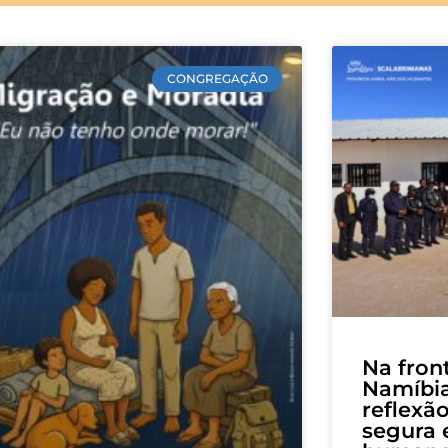
CONGREGAÇÃO
Na fron
Namíbi
reflexã
segura e