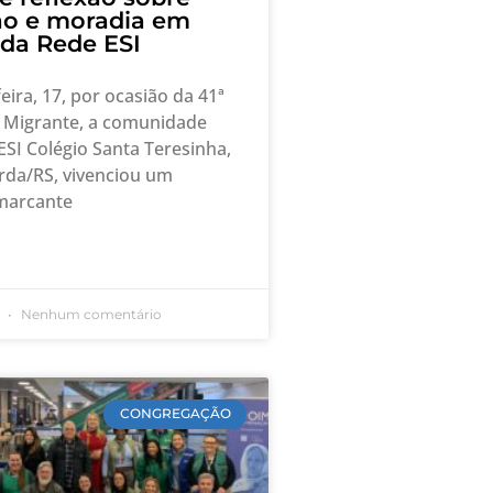
ão e moradia em
 da Rede ESI
eira, 17, por ocasião da 41ª
Migrante, a comunidade
ESI Colégio Santa Teresinha,
rda/RS, vivenciou um
arcante
6
Nenhum comentário
CONGREGAÇÃO