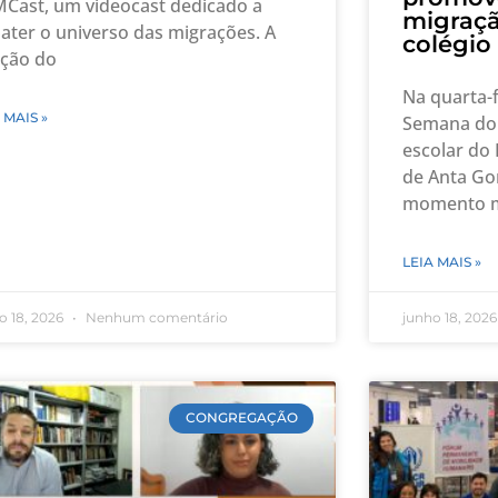
Cast, um videocast dedicado a
migraç
ater o universo das migrações. A
colégio
ação do
Na quarta-f
 MAIS »
Semana do 
escolar do 
de Anta Go
momento m
LEIA MAIS »
o 18, 2026
Nenhum comentário
junho 18, 202
CONGREGAÇÃO