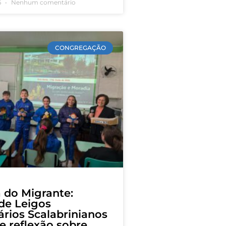
6
Nenhum comentário
CONGREGAÇÃO
do Migrante:
de Leigos
ários Scalabrinianos
 reflexão sobre