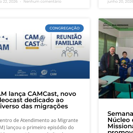
o 22, 2026
Nenhum comentário
junho 20, 202
CONGREGAÇÃO
M lança CAMCast, novo
deocast dedicado ao
iverso das migrações
Semana 
Núcleo 
entro de Atendimento ao Migrante
Mission
M) lançou o primeiro episódio do
promove