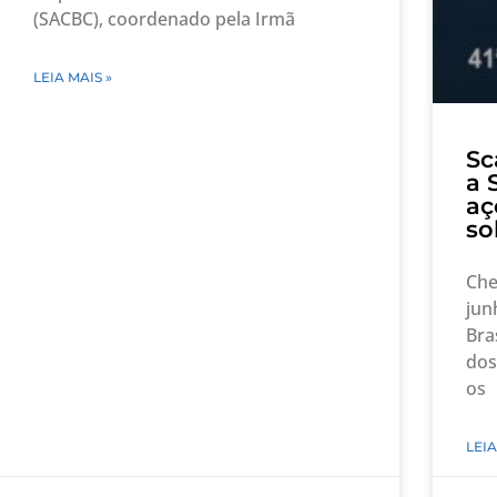
(SACBC), coordenado pela Irmã
LEIA MAIS »
Sc
a 
aç
so
Che
jun
Bra
dos
os
LEIA