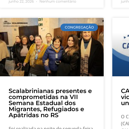
junho 22, 2026
Nenhum comentário
junh
CONGREGAÇÃO
Scalabrinianas presentes e
CA
comprometidas na VII
vi
Semana Estadual dos
un
Migrantes, Refugiados e
Apátridas no RS
O C
(CA
Foi realizada na noite de segunda-feira,