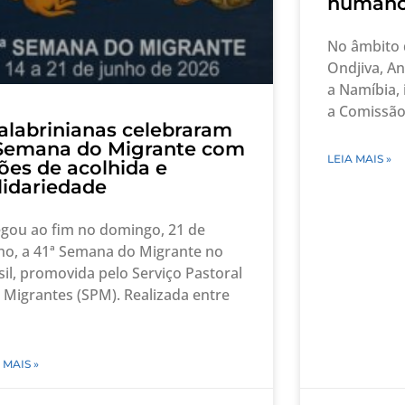
human
No âmbito d
Ondjiva, An
a Namíbia, 
a Comissão
alabrinianas celebraram
Semana do Migrante com
LEIA MAIS »
ões de acolhida e
lidariedade
gou ao fim no domingo, 21 de
ho, a 41ª Semana do Migrante no
sil, promovida pelo Serviço Pastoral
 Migrantes (SPM). Realizada entre
 MAIS »