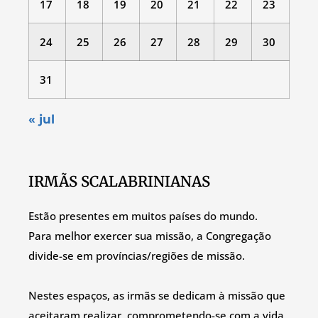
17
18
19
20
21
22
23
24
25
26
27
28
29
30
31
« jul
IRMÃS SCALABRINIANAS
Estão presentes em muitos países do mundo.
Para melhor exercer sua missão, a Congregação
divide-se em províncias/regiões de missão.
Nestes espaços, as irmãs se dedicam à missão que
aceitaram realizar, comprometendo-se com a vida,