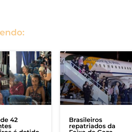
lendo:
de 42
Brasileiros
ntes
repatriados da