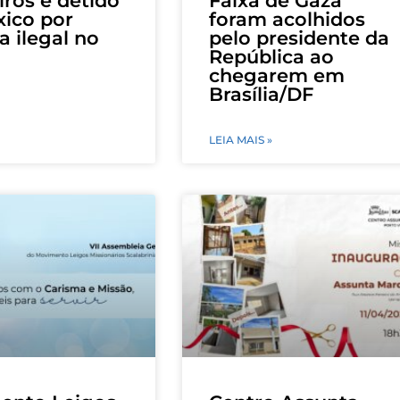
eiros é detido
Faixa de Gaza
ico por
foram acolhidos
a ilegal no
pelo presidente da
República ao
chegarem em
Brasília/DF
LEIA MAIS »