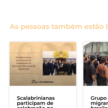
As pessoas também estão 
Scalabrinianas
Grupo 
participam de
migra