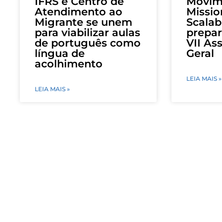
IFRS e Centro de
Movim
Atendimento ao
Missio
Migrante se unem
Scalab
para viabilizar aulas
prepar
de português como
VII As
língua de
Geral
acolhimento
LEIA MAIS »
LEIA MAIS »