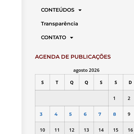
CONTEÚDOS
Transparência
CONTATO
AGENDA DE PUBLICAÇÕES
agosto 2026
S
T
Q
Q
S
S
D
1
2
9
3
4
5
6
7
8
10
11
12
13
14
15
16