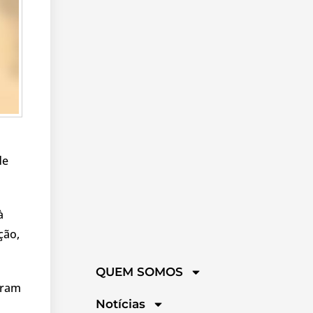
de
à
ção,
QUEM SOMOS
eram
Notícias