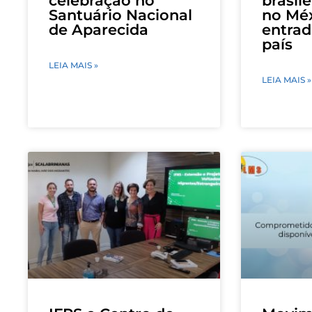
celebração no
brasil
Santuário Nacional
no Méx
de Aparecida
entrad
país
LEIA MAIS »
LEIA MAIS »