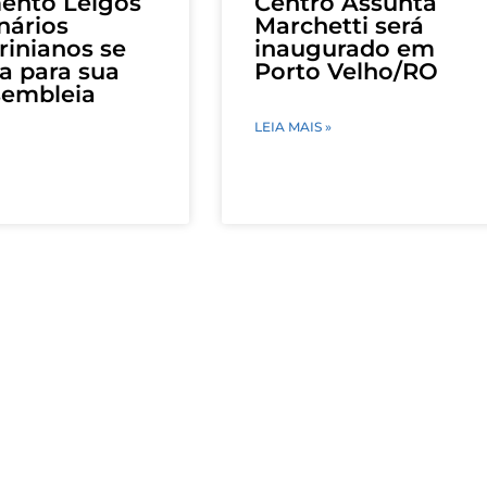
ento Leigos
Centro Assunta
nários
Marchetti será
rinianos se
inaugurado em
a para sua
Porto Velho/RO
sembleia
LEIA MAIS »