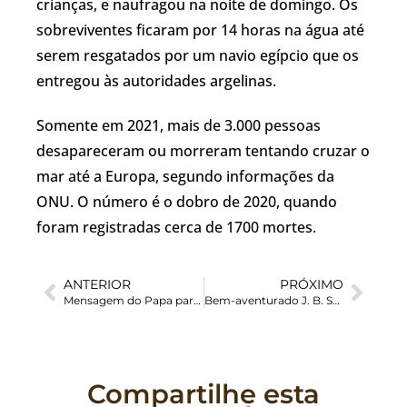
crianças, e naufragou na noite de domingo. Os
sobreviventes ficaram por 14 horas na água até
serem resgatados por um navio egípcio que os
entregou às autoridades argelinas.
Somente em 2021, mais de 3.000 pessoas
desapareceram ou morreram tentando cruzar o
mar até a Europa, segundo informações da
ONU. O número é o dobro de 2020, quando
foram registradas cerca de 1700 mortes.
ANTERIOR
PRÓXIMO
Mensagem do Papa para o 108º Dia Mundial do Migrante e do Refugiado exalta a inclusão
Bem-aventurado J. B. Scalabrini e as migrações
Compartilhe esta