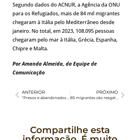
Segundo dados do ACNUR, a Agência da ONU
para os Refugiados, mais de 84 mil migrantes
chegaram à Itália pelo Mediterrâneo desde
janeiro. No total, em 2023, 108.095 pessoas
chegaram pelo mar à Itália, Grécia, Espanha,
Chipre e Malta.
Por Amanda Almeida, da Equipe de
Comunicação
ANTERIOR
PRÓXIMO
“Presos e abandonados em áreas desérticas”: Papa Francisco faz apelo em apoio a migrantes
85 migrantes são resgatados nas Ilhas Canárias, entre eles um morto
Compartilhe esta
informação. É muito