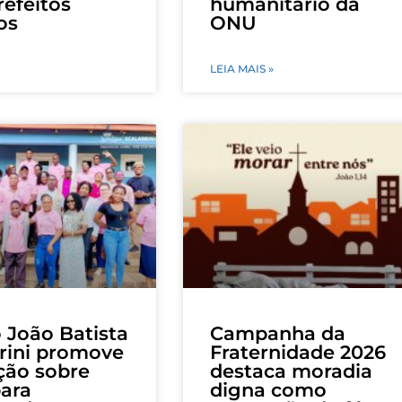
efeitos
humanitário da
os
ONU
LEIA MAIS »
 João Batista
Campanha da
rini promove
Fraternidade 2026
ção sobre
destaca moradia
para
digna como