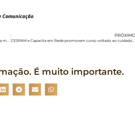
de Comunicação
PRÓXIM
Violencia, deportaciones y vulneraciones de derechos marcan la movilidad humana en Ecuador, señala boletín de la Misión Scalabriniana
CESPAM e Capacita em Rede promovem curso voltado ao cuidado humanizado
rmação. É muito importante.