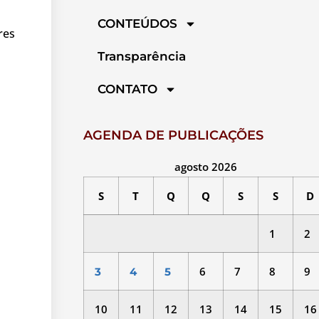
CONTEÚDOS
res
Transparência
CONTATO
AGENDA DE PUBLICAÇÕES
agosto 2026
S
T
Q
Q
S
S
D
1
2
6
7
8
9
3
4
5
10
11
12
13
14
15
16