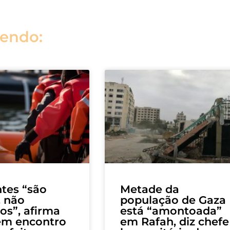
lendo:
tes “são
Metade da
, não
população de Gaza
s”, afirma
está “amontoada”
em encontro
em Rafah, diz chefe