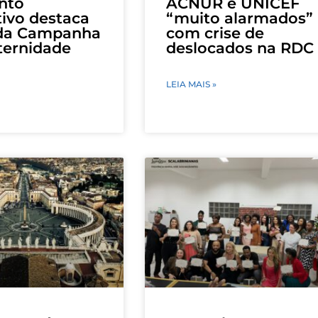
nto
ACNUR e UNICEF
ivo destaca
“muito alarmados”
da Campanha
com crise de
ternidade
deslocados na RDC
LEIA MAIS »