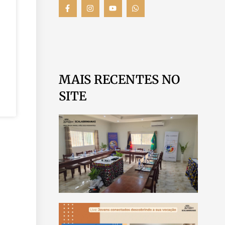
MAIS RECENTES NO
SITE
SCA
REA
ENC
REG
ÁFR
LUA
LEIA 
MÊS
VOC