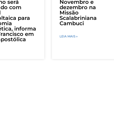
no será
Novembro e
ado com
dezembro na
l
Missão
ltaica para
Scalabriniana
omia
Cambuci
tica, informa
Francisco em
LEIA MAIS »
apostólica