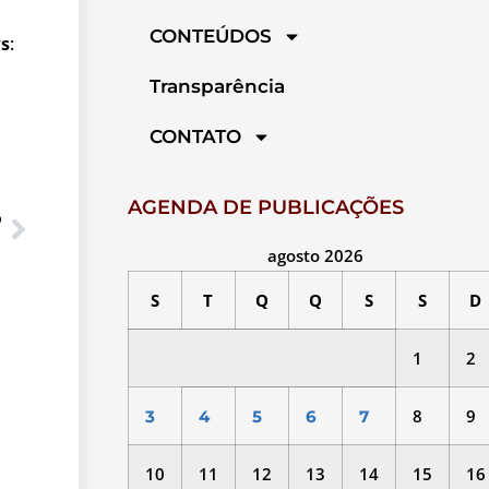
CONTEÚDOS
s
:
Transparência
CONTATO
AGENDA DE PUBLICAÇÕES
O
agosto 2026
S
T
Q
Q
S
S
D
1
2
8
9
3
4
5
6
7
10
11
12
13
14
15
16