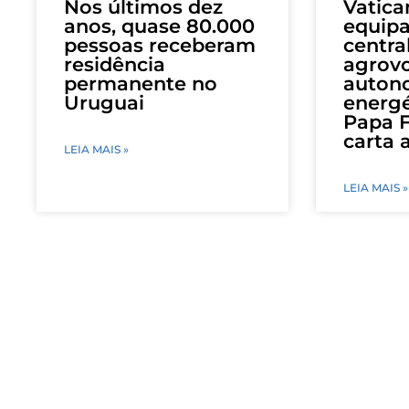
Nos últimos dez
Vatica
anos, quase 80.000
equip
pessoas receberam
centra
residência
agrovo
permanente no
auton
Uruguai
energé
Papa 
carta 
LEIA MAIS »
LEIA MAIS »