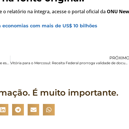
 o relatório na íntegra, acesse o portal oficial da
ONU New
m economias com mais de US$ 10 bilhões
PRÓXIM
O algoritmo da intolerância: como o conteúdo anti-migração se espalha?
Vitória para o Mercosul: Receita Federal prorroga validade de documentos de identidade para gestão do CPF
rmação. É muito importante.