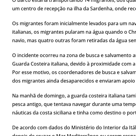
um centro de recepção na ilha da Sardenha, onde rece
Os migrantes foram inicialmente levados para um nav
italianas, os migrantes pularam na água quando o Ch
navio, mas quatro outras foram retiradas da água se
O incidente ocorreu na zona de busca e salvamento ar
Guarda Costeira italiana, devido à proximidade com a 
Por esse motivo, os coordenadores de busca e salvam
dos migrantes ainda desaparecidos e enviaram apoio 
Na manhã de domingo, a guarda costeira italiana ta
pesca antigo, que tentava navegar durante uma tempes
náuticas da costa siciliana e tinha como destino o por
De acordo com dados do Ministério do Interior da Itá
depois de cruzar o Mar Mediterrâneo ou serem resga