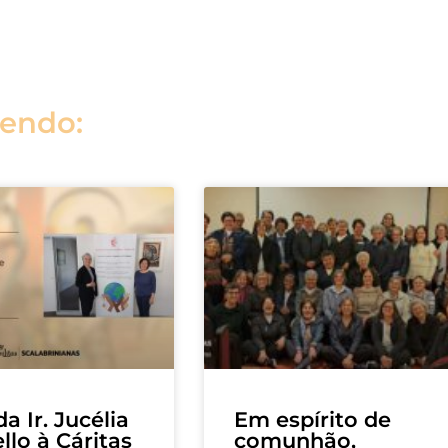
lendo:
da Ir. Jucélia
Em espírito de
llo à Cáritas
comunhão,