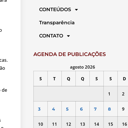
CONTEÚDOS
Transparência
o
CONTATO
AGENDA DE PUBLICAÇÕES
cas.
agosto 2026
ção
S
T
Q
Q
S
S
D
o de
1
2
9
3
4
5
6
7
8
s
10
11
12
13
14
15
16
 o