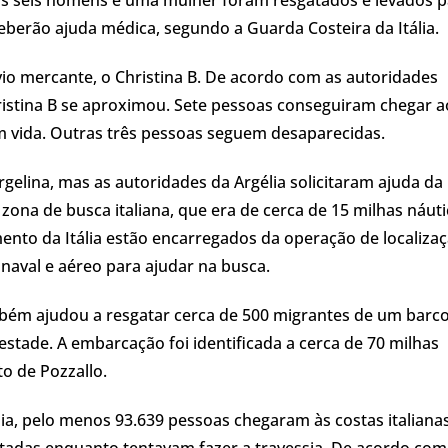
berão ajuda médica, segundo a Guarda Costeira da Itália.
io mercante, o Christina B. De acordo com as autoridades
ristina B se aproximou. Sete pessoas conseguiram chegar a
m vida. Outras três pessoas seguem desaparecidas.
gelina, mas as autoridades da Argélia solicitaram ajuda da
zona de busca italiana, que era de cerca de 15 milhas náuti
ento da Itália estão encarregados da operação de localiza
naval e aéreo para ajudar na busca.
mbém ajudou a resgatar cerca de 500 migrantes de um barc
tade. A embarcação foi identificada a cerca de 70 milhas
to de Pozzallo.
lia, pelo menos 93.639 pessoas chegaram às costas italiana
tadas enquanto tentavam fazer a travessia. De acordo com