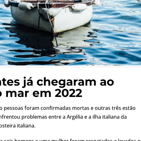
ntes já chegaram ao
elo mar em 2022
o pessoas foram confirmadas mortas e outras três estão
rentou problemas entre a Argélia e a ilha italiana da
teira italiana.
is seis homens e uma mulher foram resgatados e levados p