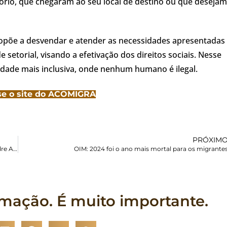
rio, que chegaram ao seu local de destino ou que desejam
ropõe a desvendar e atender as necessidades apresentadas
etorial, visando a efetivação dos direitos sociais. Nesse
edade mais inclusiva, onde nenhum humano é ilegal.
se o site do ACOMIGRA
PRÓXIM
26ª edição do “Noites do Bem” aconteceu em prol da Casa Madre Assunta
OIM: 2024 foi o ano mais mortal para os migrante
rmação. É muito importante.