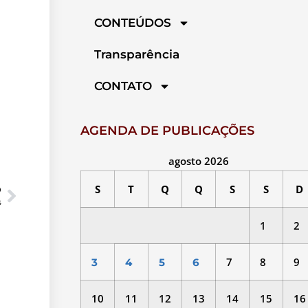
CONTEÚDOS
Transparência
CONTATO
AGENDA DE PUBLICAÇÕES
agosto 2026
S
T
Q
Q
S
S
D
O
s
1
2
7
8
9
3
4
5
6
10
11
12
13
14
15
16