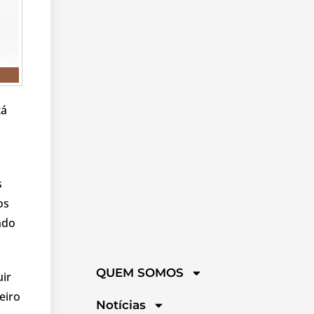
tá
s
os
ndo
QUEM SOMOS
ir
eiro
Notícias