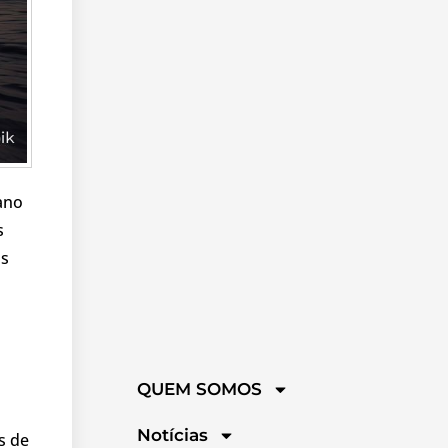
ano
s
as
QUEM SOMOS
Notícias
s de