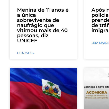
Menina de 11 anos é
Após n
a única
polícia
sobrevivente de
prende
naufrágio que
de trá
vitimou mais de 40
imigra
pessoas, diz
UNICEF
LEIA MAIS »
LEIA MAIS »