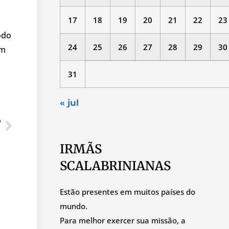
17
18
19
20
21
22
23
odo
24
25
26
27
28
29
30
om
31
« jul
O
arroupilha/RS
IRMÃS
SCALABRINIANAS
Estão presentes em muitos países do
mundo.
Para melhor exercer sua missão, a