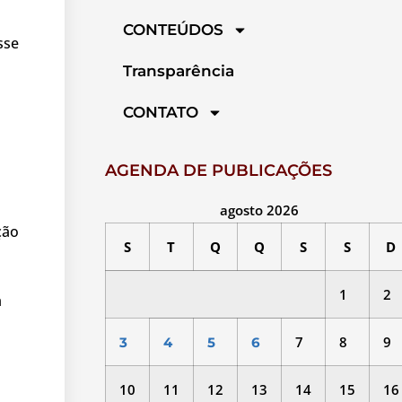
CONTEÚDOS
sse
Transparência
CONTATO
AGENDA DE PUBLICAÇÕES
agosto 2026
ção
S
T
Q
Q
S
S
D
1
2
a
7
8
9
3
4
5
6
10
11
12
13
14
15
16