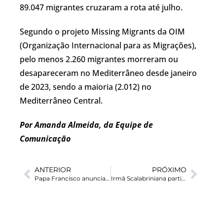
89.047 migrantes cruzaram a rota até julho.
Segundo o projeto Missing Migrants da OIM
(Organização Internacional para as Migrações),
pelo menos 2.260 migrantes morreram ou
desapareceram no Mediterrâneo desde janeiro
de 2023, sendo a maioria (2.012) no
Mediterrâneo Central.
Por Amanda Almeida, da Equipe de
Comunicação
ANTERIOR
PRÓXIMO
Papa Francisco anuncia segunda parte da encíclica Laudato Si’
Irmã Scalabriniana participa do Retiro do Conselho Missionário da Diocese de Cuiabá