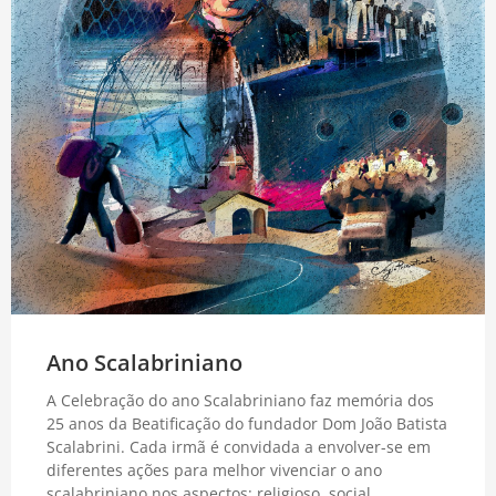
Ano Scalabriniano
A Celebração do ano Scalabriniano faz memória dos
25 anos da Beatificação do fundador Dom João Batista
Scalabrini. Cada irmã é convidada a envolver-se em
diferentes ações para melhor vivenciar o ano
scalabriniano nos aspectos: religioso, social,