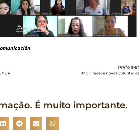
 Comunicación
PRÓXIM
 ACNUR
IMDH recebe novos voluntário
rmação. É muito importante.