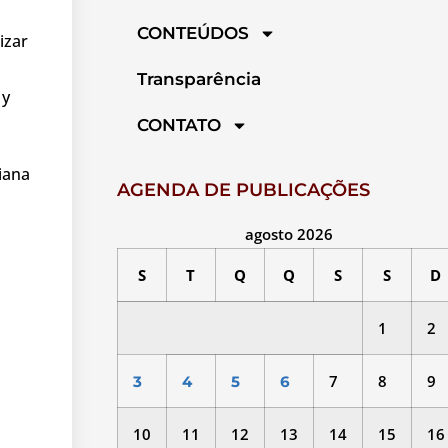
CONTEÚDOS
izar
Transparência
 y
CONTATO
iana
AGENDA DE PUBLICAÇÕES
agosto 2026
S
T
Q
Q
S
S
D
1
2
7
8
9
3
4
5
6
10
11
12
13
14
15
16