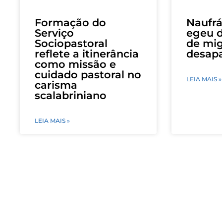
Formação do
Naufrá
Serviço
egeu d
Sociopastoral
de mig
reflete a itinerância
desap
como missão e
cuidado pastoral no
LEIA MAIS »
carisma
scalabriniano
LEIA MAIS »