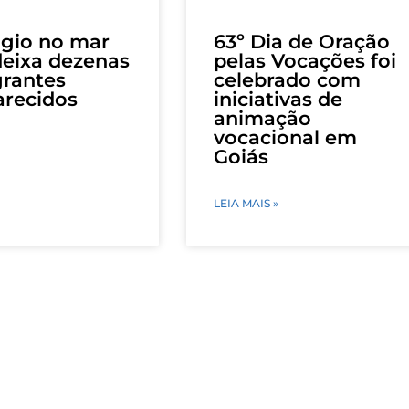
gio no mar
63º Dia de Oração
eixa dezenas
pelas Vocações foi
rantes
celebrado com
arecidos
iniciativas de
animação
vocacional em
Goiás
LEIA MAIS »