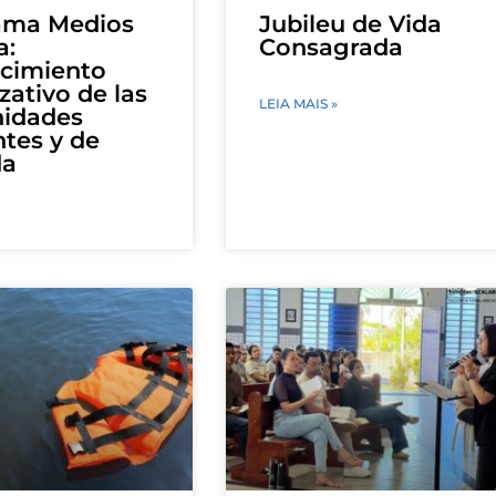
ama Medios
Jubileu de Vida
a:
Consagrada
ecimiento
zativo de las
LEIA MAIS »
idades
tes y de
da