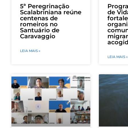
5ª Peregrinação
Progr
Scalabriniana reúne
de Vid
centenas de
fortal
romeiros no
organi
Santuário de
comun
Caravaggio
migran
acogi
LEIA MAIS »
LEIA MAIS »