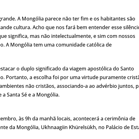
rande. A Mongólia parece não ter fim e os habitantes são
de cultura. Acho que nos fará bem entender esse silênci
que significa, mas não intelectualmente, e sim com nossos
 voo. A Mongólia tem uma comunidade católica de
destacar o duplo significado da viagem apostólica do Santo
ado. Portanto, a escolha foi por uma virtude puramente cristã
bientes não cristãos, associando-a ao advérbio juntos, p
e a Santa Sé e a Mongólia.
tembro, às 9h da manhã locais, acontecerá a cerimônia de
dente da Mongólia, Ukhnaagiin Khürelsükh, no Palácio de Est