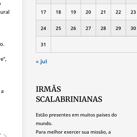
o
ural
17
18
19
20
21
22
23
24
25
26
27
28
29
30
o.
31
e”,
« jul
IRMÃS
 a
SCALABRINIANAS
Estão presentes em muitos países do
mundo.
Para melhor exercer sua missão, a
O