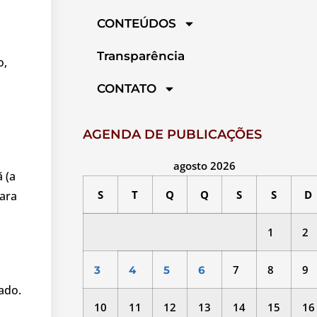
CONTEÚDOS
Transparência
o,
CONTATO
AGENDA DE PUBLICAÇÕES
agosto 2026
 (a
S
T
Q
Q
S
S
D
ara
1
2
7
8
9
3
4
5
6
ado.
10
11
12
13
14
15
16