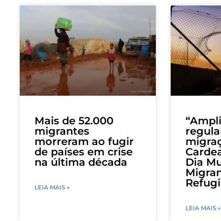
Mais de 52.000
“Ampli
migrantes
regula
morreram ao fugir
migraç
de países em crise
Cardea
na última década
Dia Mu
Migran
Refug
LEIA MAIS »
LEIA MAIS »