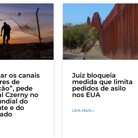
ar os canais
Juiz bloqueia
res de
medida que limita
ão”, pede
pedidos de asilo
l Czerny no
nos EUA
ndial do
te e do
LEIA MAIS »
iado