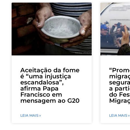
Aceitação da fome
“Prom
é “uma injustiça
migraç
escandalosa”,
segura
afirma Papa
a part
Francisco em
do Fes
mensagem ao G20
Migra
LEIA MAIS »
LEIA MAIS »