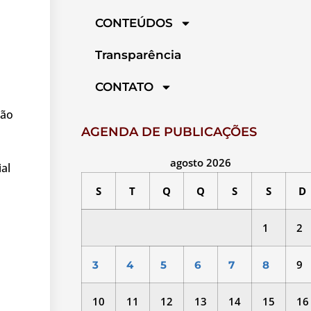
CONTEÚDOS
Transparência
CONTATO
não
AGENDA DE PUBLICAÇÕES
agosto 2026
al
S
T
Q
Q
S
S
D
1
2
9
3
4
5
6
7
8
10
11
12
13
14
15
16