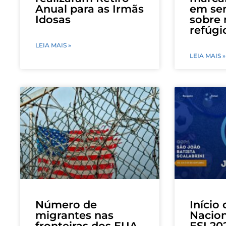
Anual para as Irmãs
em se
Idosas
sobre 
refúgi
LEIA MAIS »
LEIA MAIS »
Número de
Início
migrantes nas
Nacion
fronteiras dos EUA
ESI 20