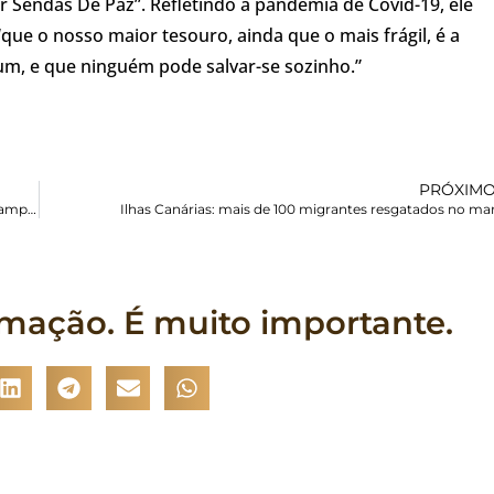
 Sendas De Paz”. Refletindo a pandemia de Covid-19, ele
que o nosso maior tesouro, ainda que o mais frágil, é a
um, e que ninguém pode salvar-se sozinho.”
PRÓXIM
30 migrantes estão desaparecidos após naufrágios na ilha de Lampedusa, Itália
Ilhas Canárias: mais de 100 migrantes resgatados no ma
rmação. É muito importante.