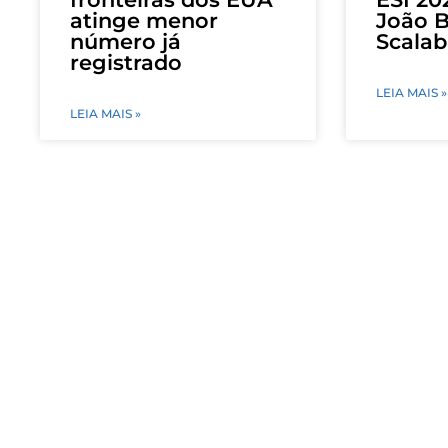
atinge menor
João B
número já
Scalab
registrado
LEIA MAIS »
LEIA MAIS »