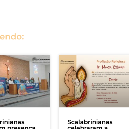
lendo:
rinianas
Scalabrinianas
m presença
celebraram a