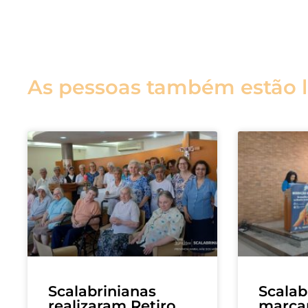
As pessoas também estão 
Scalabrinianas
Scalab
realizaram Retiro
marca