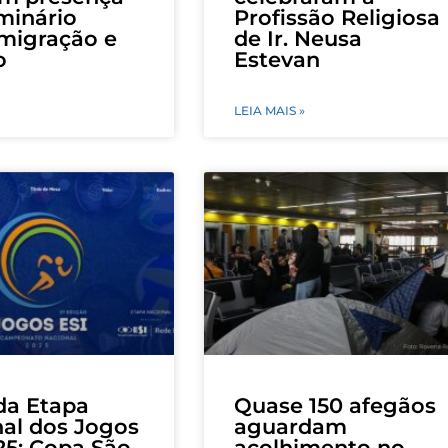
minário
Profissão Religiosa
migração e
de Ir. Neusa
o
Estevan
LEIA MAIS »
 da Etapa
Quase 150 afegãos
al dos Jogos
aguardam
25: Copa São
acolhimento no