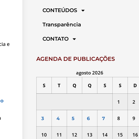
CONTEÚDOS
Transparência
CONTATO
cia e
AGENDA DE PUBLICAÇÕES
agosto 2026
S
T
Q
Q
S
S
D
ão
1
2
a
8
9
3
4
5
6
7
10
11
12
13
14
15
16