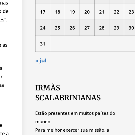
 nas
o de
17
18
19
20
21
22
23
es”,
24
25
26
27
28
29
30
31
e as
« jul
ca
or
sa
IRMÃS
SCALABRINIANAS
Estão presentes em muitos países do
mundo.
e
Para melhor exercer sua missão, a
te a