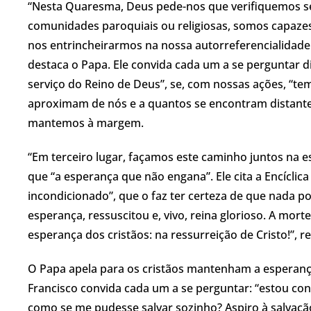
“Nesta Quaresma, Deus pede-nos que verifiquemos se 
comunidades paroquiais ou religiosas, somos capazes
nos entrincheirarmos na nossa autorreferencialidade
destaca o Papa. Ele convida cada um a se perguntar d
serviço do Reino de Deus”, se, com nossas ações, “t
aproximam de nós e a quantos se encontram distantes
mantemos à margem.
“Em terceiro lugar, façamos este caminho juntos na 
que “a esperança que não engana”. Ele cita a Encícli
incondicionado”, que o faz ter certeza de que nada p
esperança, ressuscitou e, vivo, reina glorioso. A mort
esperança dos cristãos: na ressurreição de Cristo!”, re
O Papa apela para os cristãos mantenham a esperança
Francisco convida cada um a se perguntar: “estou c
como se me pudesse salvar sozinho? Aspiro à salvaçã