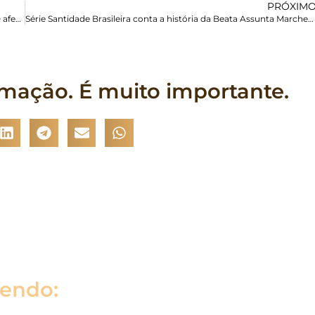
PRÓXIM
Brasil assina acordo que permitirá acolhida humanitária de 500 afegãos em 2025
Série Santidade Brasileira conta a história da Beata Assunta Marchetti
rmação. É muito importante.
lendo: