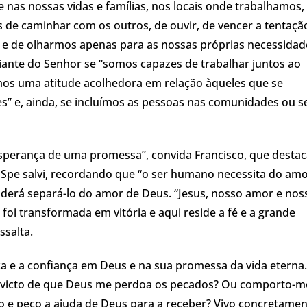
nas nossas vidas e famílias, nos locais onde trabalhamos,
 de caminhar com os outros, de ouvir, de vencer a tentaçã
 e de olharmos apenas para as nossas próprias necessidad
iante do Senhor se “somos capazes de trabalhar juntos ao
emos uma atitude acolhedora em relação àqueles que se
” e, ainda, se incluímos as pessoas nas comunidades ou s
esperança de uma promessa”, convida Francisco, que desta
ca Spe salvi, recordando que “o ser humano necessita do am
oderá separá-lo do amor de Deus. “Jesus, nosso amor e nos
e foi transformada em vitória e aqui reside a fé e a grande
ssalta.
 e a confiança em Deus e na sua promessa da vida eterna.
onvicto de que Deus me perdoa os pecados? Ou comporto-m
o e peço a ajuda de Deus para a receber? Vivo concretamen