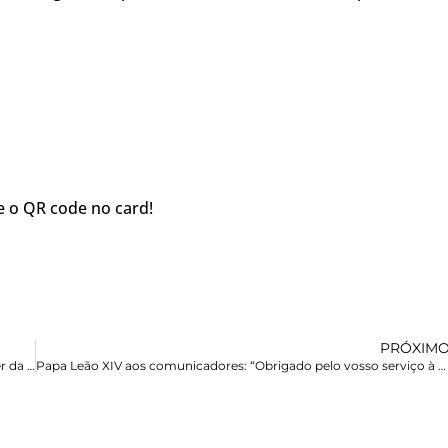
 o QR code no card!
PRÓXIM
130 anos em entrevista: conheça o trabalho do Projeto Conviver da Casa Madre Assunta
Papa Leão XIV aos comunicadores: “Obrigado pelo vosso serviço à verdade”