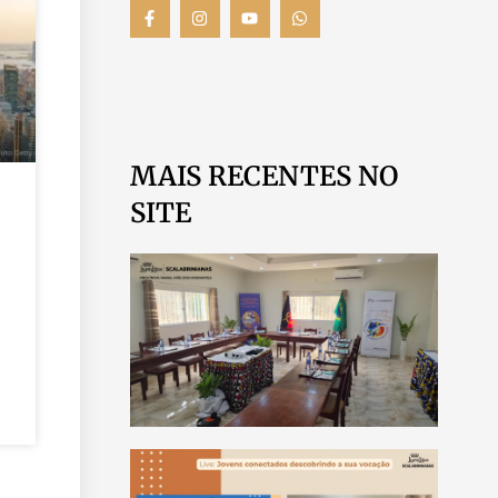
MAIS RECENTES NO
SITE
SCA
REA
ENC
REG
ÁFR
LUA
LEIA 
MÊS
VOC