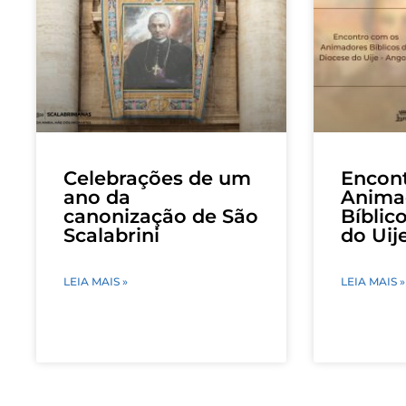
Celebrações de um
Encon
ano da
Anima
canonização de São
Bíblic
Scalabrini
do Uij
LEIA MAIS »
LEIA MAIS »