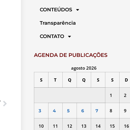
CONTEÚDOS
Transparência
CONTATO
AGENDA DE PUBLICAÇÕES
agosto 2026
S
T
Q
Q
S
S
D
1
2
O
8
9
3
4
5
6
7
10
11
12
13
14
15
16