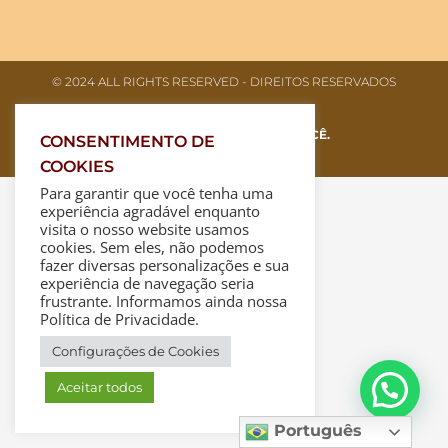
© 2024 ALL RIGHTS RESERVED​ - DIREITOS RESERVADOS
FEITO COM
AMOR, PARA VOCÊ.
CONSENTIMENTO DE
COOKIES
Para garantir que você tenha uma
experiência agradável enquanto
visita o nosso website usamos
cookies. Sem eles, não podemos
fazer diversas personalizações e sua
experiência de navegação seria
frustrante. Informamos ainda nossa
Política de Privacidade.
Configurações de Cookies
Aceitar todos
Português