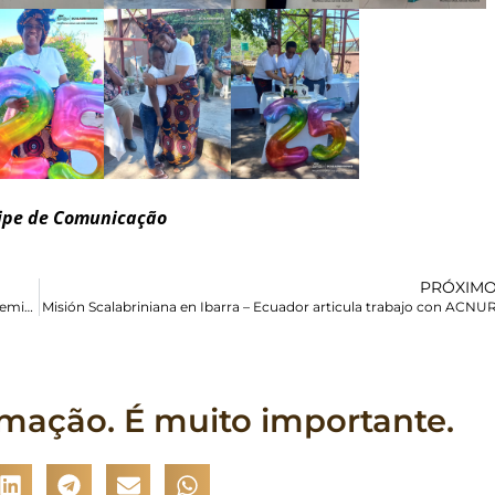
quipe de Comunicação
PRÓXIM
Semana de Oração pela Unidade dos Cristãos é celebrada no Hemisfério Norte
Misión Scalabriniana en Ibarra – Ecuador articula trabajo con ACNU
rmação. É muito importante.