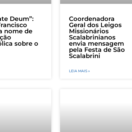
ate Deum”:
Coordenadora
rancisco
Geral dos Leigos
ga nome de
Missionários
ação
Scalabrinianos
lica sobre o
envia mensagem
pela Festa de São
Scalabrini
LEIA MAIS »