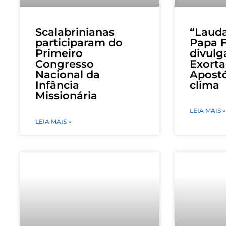
Scalabrinianas
“Laud
participaram do
Papa F
Primeiro
divul
Congresso
Exort
Nacional da
Apostó
Infância
clima
Missionária
LEIA MAIS »
LEIA MAIS »