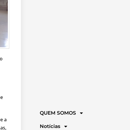
ro
de
QUEM SOMOS
e a
Notícias
as,