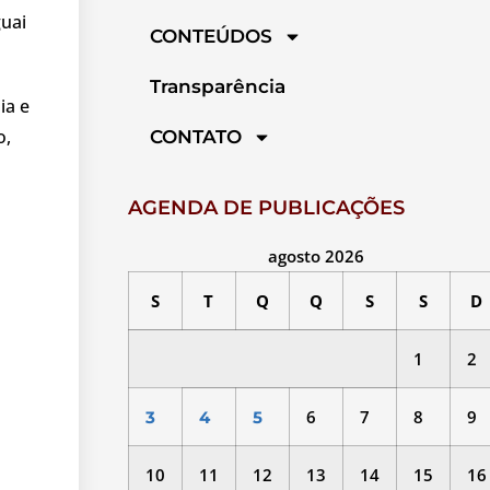
guai
CONTEÚDOS
Transparência
ia e
o,
CONTATO
AGENDA DE PUBLICAÇÕES
agosto 2026
S
T
Q
Q
S
S
D
1
2
6
7
8
9
3
4
5
10
11
12
13
14
15
16