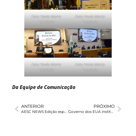
Foto: Vania Marta
Foto: Vania Marta
Espeiorin
Espeiorin
Foto: Vania Marta
Foto: Vania Marta
Espeiorin
Espeiorin
Da Equipe de Comunicação
ANTERIOR
PRÓXIMO
AESC NEWS Edição especial: ações em apoio à população e unidades afetadas pelas chuvas no RS
Governo dos EUA institui novas medidas de restrição de asilo na fronteira com o México