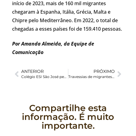
início de 2023, mais de 160 mil migrantes
chegaram à Espanha, Itália, Grécia, Malta e
Chipre pelo Mediterrâneo. Em 2022, o total de
chegadas a esses países foi de 159.410 pessoas.
Por Amanda Almeida, da Equipe de
Comunicação
ANTERIOR
PRÓXIMO
Colégio ESI São José perdeu biblioteca com 15 mil livros em enchente, conta diretora ao jornal GZH; saiba como ajudar
Travessias de migrantes na selva de Darién, no Panamá, atingem número recorde
Compartilhe esta
informação. É muito
importante.